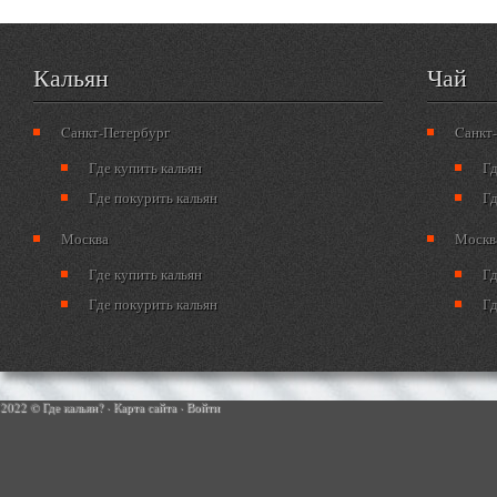
Кальян
Чай
Cанкт-Петербург
Cанкт
Где купить кальян
Гд
Где покурить кальян
Гд
Москва
Москв
Где купить кальян
Гд
Где покурить кальян
Гд
2022 © Где кальян? ·
Карта сайта
·
Войти