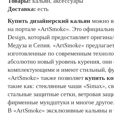
Товары:
кальян, аксессуары
Доставка:
есть
Купить дизайнерский кальян
можно во
на портале «ArtSmoke». Это официаль
Design, который предоставляет оригин
Медуза и Сепия. «ArtSmoke» предлагает
изготовленные по современным техноло
абсолютно новый уровень курения, он
комплектующими и имеют стильный, фу
купить к
«ArtSmoke» также позволяет
такие как: стеклянные чаши «Simax», с
стальные защитные сетки, ветровая защи
фирменные мундштуки и многое другое
В «ArtSmoke» эксклюзивные кальяны и 