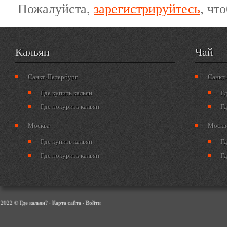
Пожалуйста,
зарегистрируйтесь
, чт
Кальян
Чай
Cанкт-Петербург
Cанкт
Где купить кальян
Гд
Где покурить кальян
Гд
Москва
Москв
Где купить кальян
Гд
Где покурить кальян
Гд
2022 © Где кальян? ·
Карта сайта
·
Войти