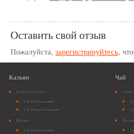
Оставить свой отзыв
Пожалуйста,
зарегистрируйтесь
, чт
Кальян
Чай
Cанкт-Петербург
Cанкт
Где купить кальян
Гд
Где покурить кальян
Гд
Москва
Москв
Где купить кальян
Гд