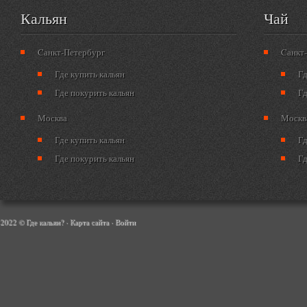
Кальян
Чай
Cанкт-Петербург
Cанкт
Где купить кальян
Гд
Где покурить кальян
Гд
Москва
Москв
Где купить кальян
Гд
Где покурить кальян
Гд
2022 © Где кальян? ·
Карта сайта
·
Войти