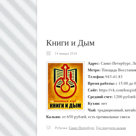
Книги и Дым
14 января 2018
Адрес:
Санкт-Петербург, Ли
Метро:
Площадь Восстани
Телефон:
943-41-83
Время работы:
с 15:00 до 0
Сайт:
https://vk.com/knigii
Средний счет:
1200 рублей
Кухня:
нет
Чай:
традиционный, китай
Кальян:
от 650 рублей, есть премиальные смеси
Рубрика:
Cанкт-Петербург
,
Где покурить кальян