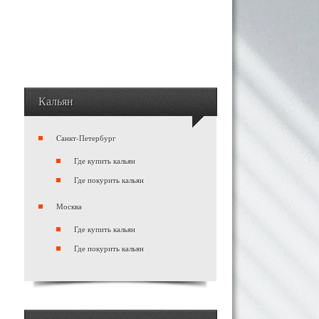
Кальян
Cанкт-Петербург
Где купить кальян
Где покурить кальян
Москва
Где купить кальян
Где покурить кальян