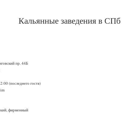
Кальянные заведения в СПб
говский пр. 44Б
я
2:00 (последнего гостя)
dim
ский, фирменный