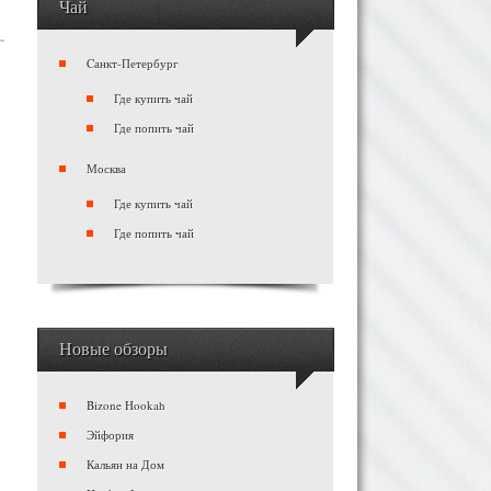
Чай
Cанкт-Петербург
Где купить чай
Где попить чай
Москва
Где купить чай
Где попить чай
Новые обзоры
Bizone Hookah
Эйфория
Кальян на Дом