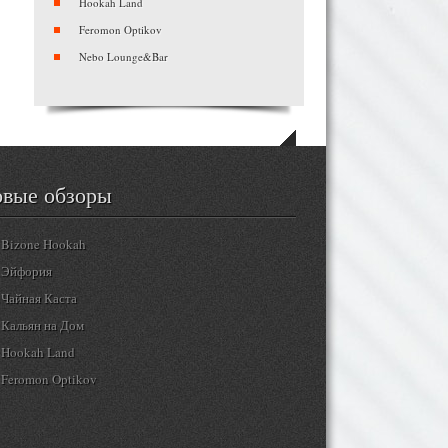
Hookah Land
Feromon Optikov
Nebo Lounge&Bar
Myata Petrovka
Black Beans Bar
Ресторан-кальянная «PAR — kitchen &
shishas»
Smoker`s street
вые обзоры
White Wolf Lounge
Проект «6/2» — кальянная на Арбате
Bizone Hookah
TANGIERS LOUNGE
Эйфория
Bizone Hookah Жулебино
Чайная Каста
«Мир кальянов»
Кальян на Дом
М.С.К. на Севастопольской
Hookah Land
Albion Club
Feromon Optikov
RIS.loft
Nebo Lounge&Bar
Vkys
Myata Petrovka