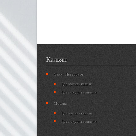
Кальян
Cанкт-Петербург
Где купить кальян
Где покурить кальян
Москва
Где купить кальян
Где покурить кальян