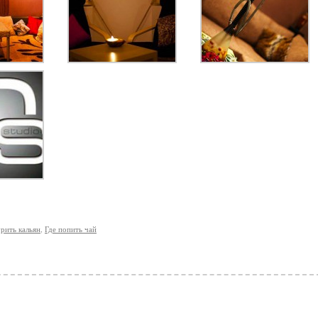
урить кальян
,
Где попить чай