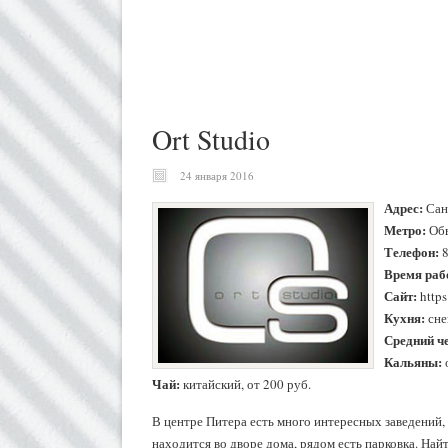
Ort Studio
24 января 2016
Адрес:
Санк
Метро:
Обв
Телефон:
8
Время раб
Сайт:
https
Кухня:
сне
Средний ч
Кальяны:
Чай:
китайский, от 200 руб.
В центре Питера есть много интересных заведений, 
находится во дворе дома, рядом есть парковка. Най