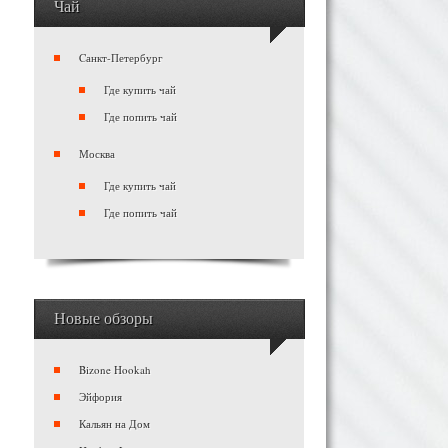
Чай
Cанкт-Петербург
Где купить чай
Где попить чай
Москва
Где купить чай
Где попить чай
Новые обзоры
Bizone Hookah
Эйфория
Кальян на Дом