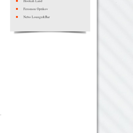
Hookah Land
Feromon Optikov
Nebo Lounge&Bar
Myata Petrovka
Black Beans Bar
Ресторан-кальянная «PAR — kitchen &
shishas»
Smoker`s street
White Wolf Lounge
Проект «6/2» — кальянная на Арбате
TANGIERS LOUNGE
Bizone Hookah Жулебино
«Мир кальянов»
М.С.К. на Севастопольской
Albion Club
RIS.loft
Vkys