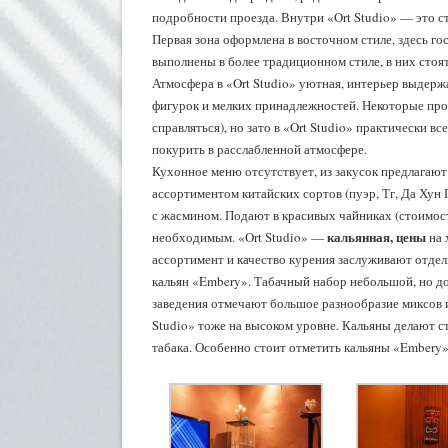
подробности проезда. Внутри «Ort Studio» — это ст
Первая зона оформлена в восточном стиле, здесь г
выполнены в более традиционном стиле, в них стоя
Атмосфера в «Ort Studio» уютная, интерьер выдерж
фигурок и мелких принадлежностей. Некоторые про
справляться), но зато в «Ort Studio» практически в
покурить в расслабленной атмосфере.
Кухонное меню отсутствует, из закусок предлагают 
ассортиментом китайских сортов (пуэр, Тг, Да Хун 
с жасмином. Подают в красивых чайниках (стоимость
кальянная, цены
необходимым. «Ort Studio» —
на 
ассортимент и качество курения заслуживают отдел
кальян «Embery». Табачный набор небольшой, но до
заведения отмечают большое разнообразие миксов и
Studio» тоже на высоком уровне. Кальяны делают ст
табака. Особенно стоит отметить кальяны «Embery»