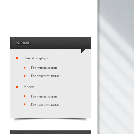
Кальян
Cанкт-Петербург
Где купить кальян
Где покурить кальян
Москва
Где купить кальян
Где покурить кальян