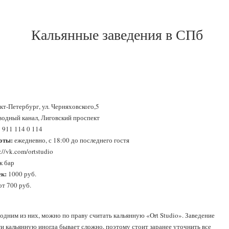
Кальянные заведения в СПб
т-Петербург, ул. Черняховского,5
одный канал, Лиговский проспект
 911 114 0 114
оты:
ежедневно, с 18:00 до последнего гостя
://vk.com/ortstudio
к бар
ек:
1000 руб.
от 700 руб.
одним из них, можно по праву считать кальянную «Ort Studio». Заведение
ти кальянную иногда бывает сложно, поэтому стоит заранее уточнить все