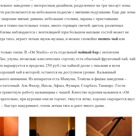
ильное заведение с интересным дизайном, разделенное на три чил-аут зоны.
ости располагаются на небольшом подиуме с мягкими подушками. Еще две зоны
т широкие мягкие диваны, небольшие столики, экраны с приставками.
ан в темно-пастельных тонах, много горящих свечей, цветов, различных
блемы наблюдаются с вентиляцией (при большом наплыве гостей может не
попить чай
сегда тихо, играет легкая лаунж-музыка, и можно спокойно
или
чайный бар
только снеки. В «Ort Studio» есть отдельный
с неплохим
Пао, улуны, несколько классических сортов), есть обычный фруктовый чай, чай
 варьируется в пределах 250 руб.) на чайной доске с пиалами и всем
хороший чай в которой, остаются на доступном уровне. Кальянный
ьного внимания. Из аппаратов есть Мамуны, Темплы и фишка заведения –
статочный: Аль Фахер, Нахла, Афзал, Фумари, Старбазз, Танжирс. Гости
 грамотную работу кальянщика с чашей. Качество курения кальянов в «Ort
арательно, при курении они не горчат, тянутся легко, хорошо ощущается вкус
 – быстро накуривают, очень легкая тяга и дают много дыма.