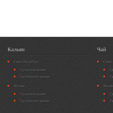
Кальян
Чай
Cанкт-Петербург
Cанкт
Где купить кальян
Гд
Где покурить кальян
Гд
Москва
Москв
Где купить кальян
Гд
Где покурить кальян
Гд