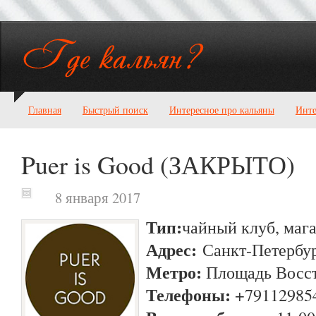
Главная
Быстрый поиск
Интересное про кальяны
Инте
Puer is Good (ЗАКРЫТО)
8 января 2017
Тип:
чайный клуб, маг
Адрес:
Санкт-Петербур
Метро:
Площадь Восс
Телефоны:
+791129854