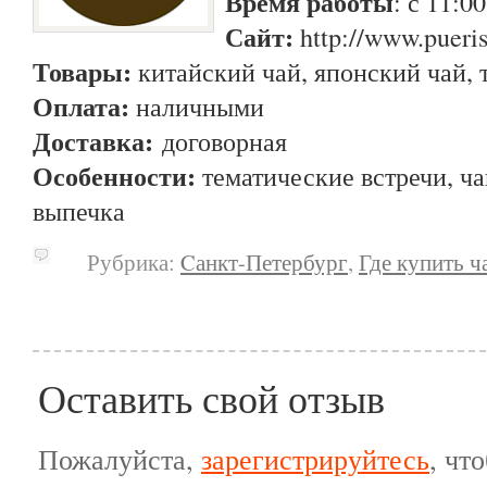
Время работы
: с 11:0
Сайт:
http://www.pueris
Товары:
китайский чай, японский чай, 
Оплата:
наличными
Доставка:
договорная
Особенности:
тематические встречи, ч
выпечка
Рубрика:
Cанкт-Петербург
,
Где купить ч
Оставить свой отзыв
Пожалуйста,
зарегистрируйтесь
, чт