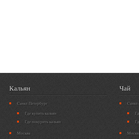
Кальян
Чай
Cанкт-Петербург
Cанкт
Где купить кальян
Гд
Где покурить кальян
Гд
Москва
Москв