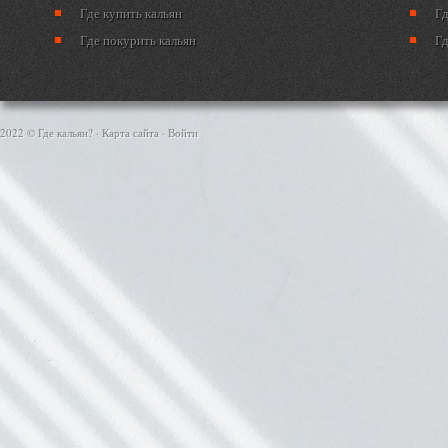
Где купить кальян
Гд
Где покурить кальян
Гд
2022 © Где кальян? ·
Карта сайта
·
Войти