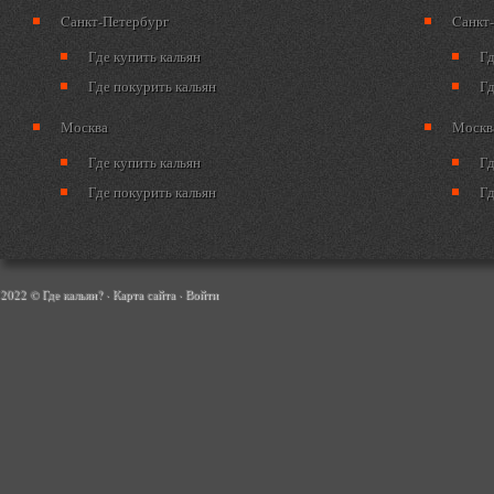
Cанкт-Петербург
Cанкт
Где купить кальян
Гд
Где покурить кальян
Гд
Москва
Москв
Где купить кальян
Гд
Где покурить кальян
Гд
2022 © Где кальян? ·
Карта сайта
·
Войти