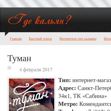
Главная
Быстрый поиск
Интересное про кальяны
Инте
Туман
4 февраля 2017
Тип:
интернет-мага
Адрес:
Санкт-Петерб
34к1, ТК «Сабина»
Метро:
Комендантск