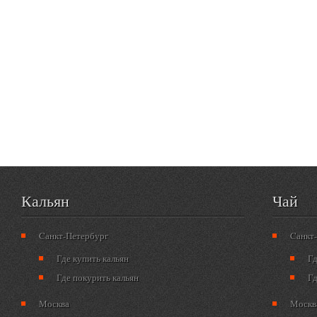
Кальян
Чай
Cанкт-Петербург
Cанкт
Где купить кальян
Гд
Где покурить кальян
Гд
Москва
Москв