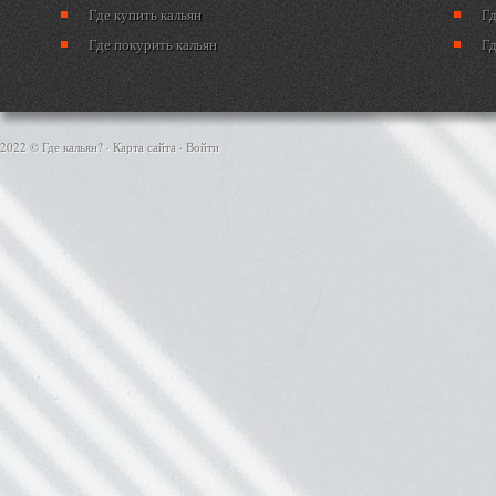
Где купить кальян
Гд
Где покурить кальян
Гд
2022 © Где кальян? ·
Карта сайта
·
Войти