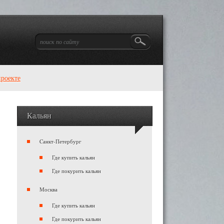
проекте
Кальян
Cанкт-Петербург
Где купить кальян
Где покурить кальян
Москва
Где купить кальян
Где покурить кальян