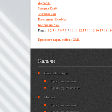
Журавли
Заварка Клаб
Зелёный чай
Кальянная «Double»
Копорский Чай
Pages:
1
2
3
4
5
6
7
8
9
10
11
12
13
14
15
16
17
18
19
Просмотр карты сайта в XML
Кальян
Cанкт-Петербург
Где купить кальян
Где покурить кальян
Москва
Где купить кальян
Где покурить кальян