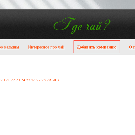
Добавить компанию
ро кальяны
Интересное про чай
О 
20
21
22
23
24
25
26
27
28
29
30
31