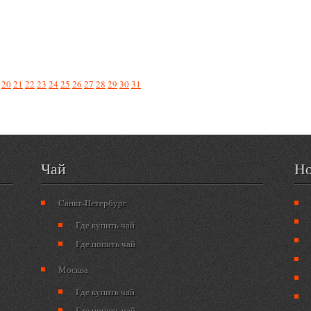
20
21
22
23
24
25
26
27
28
29
30
31
Чай
Но
Cанкт-Петербург
Где купить чай
Где попить чай
Москва
Где купить чай
Где попить чай