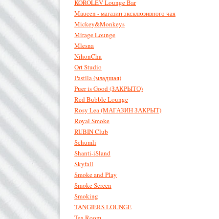
KOROLEV Lounge Bar
Maucen - магазин эксклюзивного чая
Mickey&Monkeys
Mirage Lounge
Mlesna
NihonCha
Ort Studio
Pastila (младшая)
Puer is Good (ЗАКРЫТО)
Red Bubble Lounge
Rosy Lea (МАГАЗИН ЗАКРЫТ)
Royal Smoke
RUBIN Club
Schumli
Shanti-iSland
Skyfall
Smoke and Play
Smoke Screen
Smoking
TANGIERS LOUNGE
Tea Room