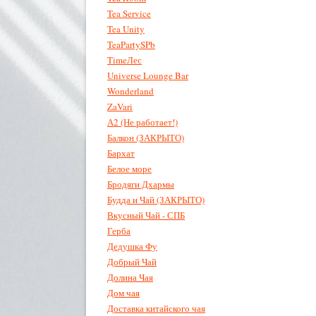
Tea Service
Tea Unity
TeaPartySPb
TimeЛес
Universe Lounge Bar
Wonderland
ZaVari
А2 (Не работает!)
Балкон (ЗАКРЫТО)
Бархат
Белое море
Бродяги Дхармы
Будда и Чай (ЗАКРЫТО)
Вкусный Чай - СПБ
Герба
Дедушка Фу
Добрый Чай
Долина Чая
Дом чая
Доставка китайского чая