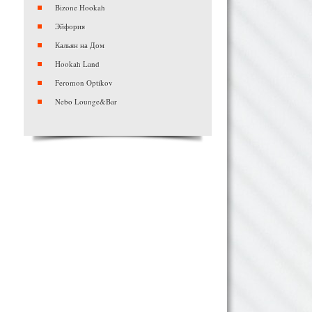
Bizone Hookah
Эйфория
Кальян на Дом
Hookah Land
Feromon Optikov
Nebo Lounge&Bar
Myata Petrovka
Black Beans Bar
Ресторан-кальянная «PAR — kitchen &
shishas»
Smoker`s street
White Wolf Lounge
Проект «6/2» — кальянная на Арбате
TANGIERS LOUNGE
Bizone Hookah Жулебино
«Мир кальянов»
М.С.К. на Севастопольской