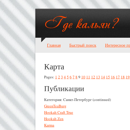
Главная
Быстрый поиск
Интересное п
Карта
Pages:
1
2
3
4
5
6
7
8
9
10
11
12
13
14
15
16
17
18
19
Публикации
Категория: Cанкт-Петербург (continued)
GreenTeaBurg
Hookah Craft True
Hookah Zen
Karma