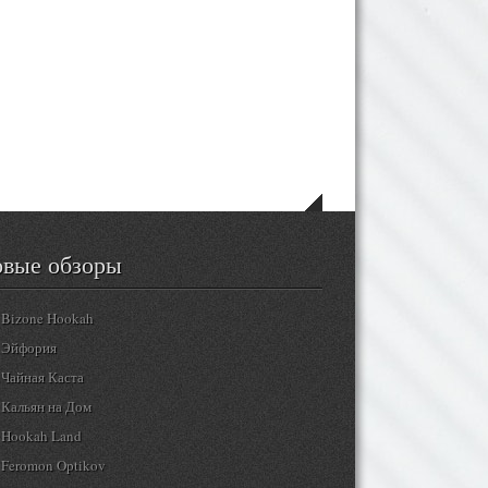
Albion Club
RIS.loft
Vkys
Chilling Moscow
вые обзоры
Bizone Hookah
Эйфория
Чайная Каста
Кальян на Дом
Hookah Land
Feromon Optikov